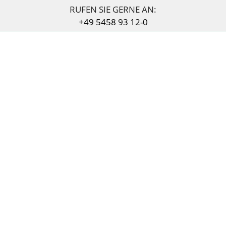
RUFEN SIE GERNE AN:
+49 5458 93 12-0
INFO
HOME
INFRASTRUKTUR
LOGISTIK
UNTERNEHMEN
INFO
QUALITÄT
KARRIERE
KONTAKT
VOB TEIL B 2016
KONTAKT
TEL. 054 5893 12-0
FAX 054 5893 12-55
INFO@SIERING-HOPSTEN.DE
ADRESSE
SIERING STRASSENBAU GMBH
RHEINER STR. 2
48496 HOPSTEN